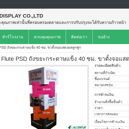
 DISPLAY CO.,LTD
คุณภาพเท่านั้นที่ครอบครองตลาดและการปรับปรุงจะได้รับความก้าวหน้า
ทัวร์โรงงาน
ควบคุมคุณภาพ
ติดต่อเรา
ขออ้าง
 PSD ถังขยะกระดาษแข็ง 40 ซม. ขาตั้งจอแสดงผลลูกฟูก
 Flute PSD ถังขยะกระดาษแข็ง 40 ซม. ขาตั้งจอแสด
รายละเอียดสินค้า:
สถานที่กำเนิด:
ชื่อแบรนด์:
หมายเลขรุ่น:
การชำระเงิน:
จำนวนสั่งซื้อขั้นต่ำ:
ราคา:
เวลาการส่งมอบ:
เงื่อนไขการชำระเงิน: