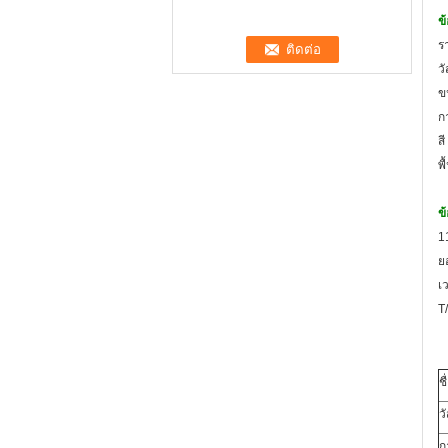
ข้
ร
ว
ข
ก
สี
พ
ข
1
ย
เ
T
ชื
วั
ก