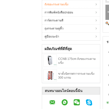
ถังขยะกระดาษแข็ง
การพิมพ์หนังสือปกอ่อน
การ์ดกระดาษสี
ถุงกระดาษหูหิ้ว
คู่มือแนะนำ
ร
ผลิตภัณฑ์ที่ดีที่สุด
CCNB 175cm ถังขยะกระดาษ
แข็ง
ขาตั้งนิทรรศการกระดาษแข็ง
300 แกรม
สนทนาออนไลน์ตอนนี้ฉัน
แ