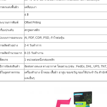
ารตกแต่งพื้นผิว
เคลือบเงา
4 สี
ระบวนการพิมพ์
Offset Priting
ครื่องประดับ
สกรูพลาสติก
ูปแบบการออกแบบ
AI, PDF, CDR, PSD, กำไรต่อหุ้น
ารผลิตตัวอย่าง
2-4 วันทำการ
ารผลิตจำนวนมาก
8-15 วันทำงาน
พ็คเกจ
1 หน่วยต่อหนึ่งกล่องหลัก
ิธีการจัดส่งสินค้า
จัดส่งทางทะเล ทางอากาศ โดยด่วน (เช่น : FedEx, DHL, UPS, TNT
ช้ในอุตสาหกรรม
เครื่องสำอาง น้ำหอม เสื้อผ้า ยาสูบ ของขวัญ ของใช้ประจำวัน สำนัก
และอื่นๆ