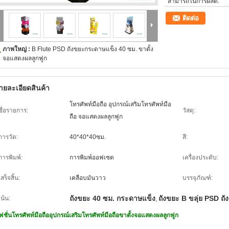
สามารถในการผลิต:
ติดต่อ
ภาพใหญ่ :
B Flute PSD ถังขยะกระดาษแข็ง 40 ซม. ขาตั้ง
จอแสดงผลลูกฟูก
ายละเอียดสินค้า
โทรศัพท์มือถือ อุปกรณ์เสริมโทรศัพท์มือ
ชื่อรายการ:
วัสดุ:
ถือ จอแสดงผลลูกฟูก
การวัด:
40*40*40ซม.
สี:
การพิมพ์:
การพิมพ์ออฟเซต
เครื่องประดับ:
เสร็จสิ้น:
เคลือบมันวาว
บรรจุภัณฑ์:
ถังขยะ 40 ซม. กระดาษแข็ง
ถังขยะ B ขลุ่ย PSD ถั
เน้น:
,
ฟชั่นโทรศัพท์มือถืออุปกรณ์เสริมโทรศัพท์มือถือขาตั้งจอแสดงผลลูกฟูก