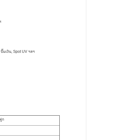
ฯ
 ปั๊มเงิน, Spot UV ฯลฯ
ฟูก