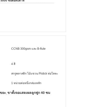
5000 ชิ้นต่อสัปดาห์
CCNB 300gsm และ B-flute
4 สี
สกรูพลาสติก ไม้แขวน Plstick ท่อโลหะ
1 หน่วยต่อหนึ่งกล่องหลัก
งขยะ
ขาตั้งจอแสดงผลลูกฟูก 40 ซม
,