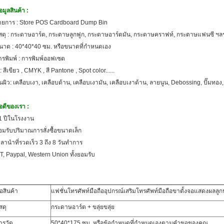
อมูลสินค้า :
ายการ : Store POS Cardboard Dump Bin
ัสดุ : กระดาษอาร์ต, กระดาษลูกฟูก, กระดาษอาร์ตมัน, กระดาษคราฟท์, กระดาษแฟนซี ฯล
นาด : 40*40*40 ซม. หรือขนาดที่กำหนดเอง
ารพิมพ์ : การพิมพ์ออฟเซต
 : สีเขียว , CMYK , สี Pantone , Spot color......
ื้นผิว: เคลือบเงา, เคลือบด้าน, เคลือบเงามัน, เคลือบเงาด้าน, ลายนูน, Debossing, ปั๊มทอง,
้อดีของเรา :
1 ปีในโรงงาน
อมรับปริมาณการสั่งซื้อขนาดเล็ก
วลานำที่รวดเร็ว 3 ถึง 8 วันทำการ
/T, Paypal, Western Union ทั้งยอมรับ
่อสินค้า
แฟชั่นโทรศัพท์มือถืออุปกรณ์เสริมโทรศัพท์มือถือขาตั้งจอแสดงผลลูก
สดุ
กระดาษอาร์ต + ขลุ่ยขลุ่ย
ารวัด
50*40*175 ซม. หรือข้อกำหนดที่กำหนดเองตามคำขอของคุณ