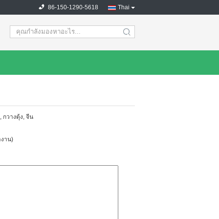
86-150-1290-5618
Thai
search
กวางตุ้ง, จีน
ำงาน)