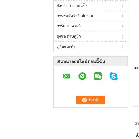
ถังขยะกระดาษแข็ง
การพิมพ์หนังสือปกอ่อน
การ์ดกระดาษสี
ถุงกระดาษหูหิ้ว
คู่มือแนะนำ
สนทนาออนไลน์ตอนนี้ฉัน
เบอ
รา
A