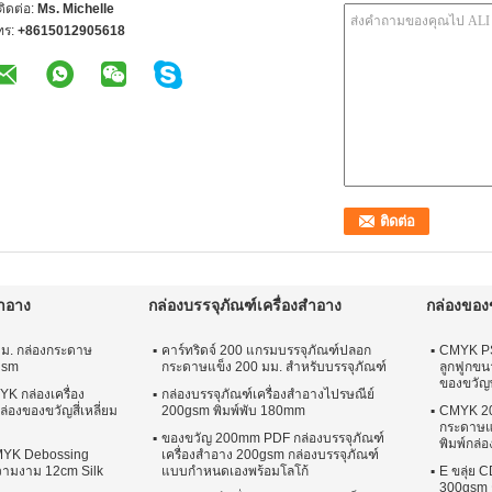
้ติดต่อ:
Ms. Michelle
ทร:
+8615012905618
สำอาง
กล่องบรรจุภัณฑ์เครื่องสำอาง
กล่องของ
มม. กล่องกระดาษ
คาร์ทริดจ์ 200 แกรมบรรจุภัณฑ์ปลอก
CMYK PS
gsm
กระดาษแข็ง 200 มม. สำหรับบรรจุภัณฑ์
ลูกฟูกขน
ของขวัญพ
 กล่องเครื่อง
กล่องบรรจุภัณฑ์เครื่องสำอางไปรษณีย์
่องของขวัญสี่เหลี่ยม
200gsm พิมพ์พับ 180mm
CMYK 20
กระดาษแ
ของขวัญ 200mm PDF กล่องบรรจุภัณฑ์
พิมพ์กล่
MYK Debossing
เครื่องสำอาง 200gsm กล่องบรรจุภัณฑ์
ความงาม 12cm Silk
แบบกำหนดเองพร้อมโลโก้
E ขลุ่ย C
300gsm 