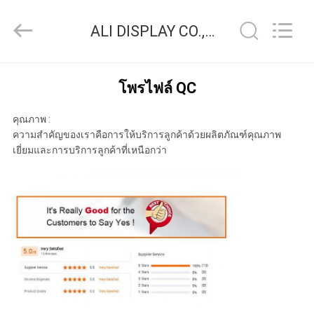
2021
-
2026
ALI DISPLAY CO.,LTD ควบคุมคุณภาพ
ALI
DISPLAY
CO.,LTD.
All
Rights
บ้าน
Reserved.
โพรไฟล์ QC
คุณภาพ :
สินค้า
ความสำคัญของเราคือการให้บริการลูกค้าด้วยผลิตภัณฑ์คุณภาพ
เยี่ยมและการบริการลูกค้าที่เหนือกว่า
เกี่ยว
กับ
เรา
ทัวร์