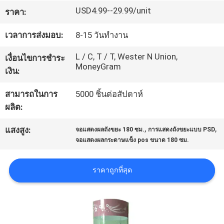
USD4.99--29.99/unit
โรงงาน
ราคา:
เวลาการส่งมอบ:
8-15 วันทำงาน
ควบคุม
L / C, T / T, Wester N Union,
เงื่อนไขการชำระ
MoneyGram
เงิน:
คุณภาพ
สามารถในการ
5000 ชิ้นต่อสัปดาห์
ผลิต:
ติดต่อ
,
,
แสงสูง:
จอแสดงผลถังขยะ 180 ซม.
การแสดงถังขยะแบบ PSD
เรา
จอแสดงผลกระดาษแข็ง pos ขนาด 180 ซม.
ราคาถูกที่สุด
ขอ
ใบ
เสนอ