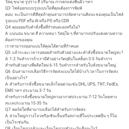
วัสดุ ขนาด รูปร่าง สี ปริมาณ การตกแต่งพื้นผิว ฯลฯ
Q3: ไฟล์ออกแบบรูปแบบใดที่คุณต้องการพิมพ์
ตอบ: จะเป็นการดีที่สุดถ้าคุณสามารถจัดหางานศิลปะของคุณเป็นไฟล์
รูปแบบ PDF หรือ AI หรือ PS หรือ CDR
Q4: คุณยอมรับคำสั่งซื้อที่กำหนดเองหรือไม่?
A: แน่นอน ขนาด สี ความหนา วัสดุใด ๆ ที่สามารถปรับแต่งตามความ
ต้องการของคุณ
เราสามารถออกแบบให้คุณได้ตามที่กำหนด
Q5: แล้วระยะเวลารอคอยสำหรับตัวอย่างและคำสั่งซื้อขนาดใหญ่ล่ะ?
A: 1-2 วันทำการถ้าเรามีตัวอย่างวัตถุดิบในสต็อก 3-5 วันทำการ
สำหรับตัวอย่างที่ผลิตใหม่ 6-15 วันทำการสำหรับใบสั่งขนาดใหญ่
Q6: ฉันสามารถเลือกวิธีการจัดส่งแบบใดได้บ้าง?เวลาในการจัดส่ง
เป็นอย่างไร?
A: สำหรับการสั่งซื้อขนาดเล็กโดยด่วนเช่น DHL, UPS, TNT, FedEx,
EMS ฯลฯ ประมาณ 3-7 วัน
สำหรับการสั่งซื้อขนาดใหญ่ทางอากาศประมาณ 7-12 วันโดยทาง
ทะเลประมาณ 15-35 วัน
Q7: พอร์ตใดที่สามารถเลือกได้สำหรับการจัดส่ง
A: ส่วนใหญ่กวางโจวหรือเซินเจิ้นหรือสถานที่ในประเทศอื่น ๆ ก็ไม่
เป็นไรเช่นกัน
Q8: เงื่อนไขการค้าและเงื่อนไขการชำระเงินคืออะไร?