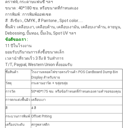
คราฟท์, กระดาษแฟนซี ฯลฯ
ขนาด : 40*180 ซม. หรือขนาดที่กำหนดเอง
การพิมพ์ : การพิมพ์ออฟเซต
สี : สีเขียว , CMYK , สี Pantone , Spot color......
พื้นผิว: เคลือบเงา, เคลือบด้าน, เคลือบเงามัน, เคลือบเงาด้าน, ลายนูน,
Debossing, ปั๊มทอง, ปั๊มเงิน, Spot UV ฯลฯ
ข้อดีของเรา :
11 ปีในโรงงาน
ยอมรับปริมาณการสั่งซื้อขนาดเล็ก
เวลานำที่รวดเร็ว 3 ถึง 8 วันทำการ
T/T, Paypal, Western Union ทั้งยอมรับ
ชื่อสินค้า
โรงงานหลอดไฟขายตรงร้านค้า POS Cardboard Dump Bin
Display สำหรับขาย
วัสดุ
กระดาษอาร์ต + ขลุ่ยขลุ่ย
การวัด
50*40*175 ซม. หรือข้อกำหนดที่กำหนดเองตามคำขอของคุณ
การตกแต่งพื้นผิว
เคลือบเงา
สี
4 สี
กระบวนการพิมพ์
Offset Priting
เครื่องประดับ
สกรูพลาสติก