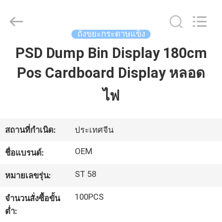
2021
-
2026
ALI
DISPLAY
ถังขยะกระดาษแข็ง
CO.,LTD.
All
Rights
PSD Dump Bin Display 180cm
บ้าน
Reserved.
Pos Cardboard Display หลอด
สินค้า
ไฟ
เกี่ยว
สถานที่กำเนิด:
ประเทศจีน
กับ
OEM
ชื่อแบรนด์:
เรา
ST 58
หมายเลขรุ่น:
100PCS
จำนวนสั่งซื้อขั้น
ทัวร์
ต่ำ: