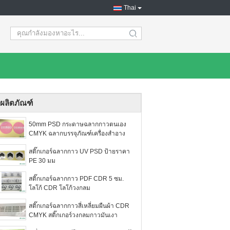
Thai
search
ผลิตภัณฑ์
50mm PSD กระดาษฉลากกาวตนเอง
CMYK ฉลากบรรจุภัณฑ์เครื่องสำอาง
สติ๊กเกอร์ฉลากกาว UV PSD ป้ายราคา
PE 30 มม
สติ๊กเกอร์ฉลากกาว PDF CDR 5 ซม.
โลโก้ CDR โลโก้วงกลม
สติ๊กเกอร์ฉลากกาวสี่เหลี่ยมผืนผ้า CDR
CMYK สติ๊กเกอร์วงกลมกาวมันเงา