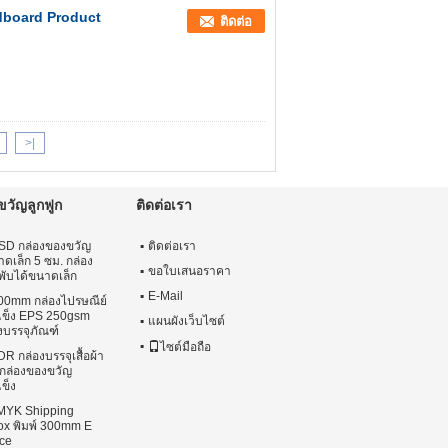
dboard Product
ติดต่อ
>|
ขวัญลูกฟูก
ติดต่อเรา
D กล่องของขวัญ
ติดต่อเรา
าดเล็ก 5 ซม. กล่อง
ขอใบเสนอราคา
ับได้ขนาดเล็ก
E-Mail
0mm กล่องไปรษณีย์
ข็ง EPS 250gsm
แผนผังเว็บไซต์
องบรรจุภัณฑ์
ไซต์มือถือ
DR กล่องบรรจุเสื้อผ้า
กล่องของขวัญ
ข็ง
MYK Shipping
ox พิมพ์ 300mm E
ce