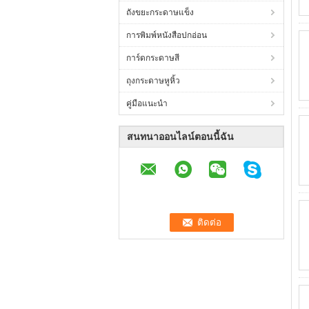
ถังขยะกระดาษแข็ง
การพิมพ์หนังสือปกอ่อน
การ์ดกระดาษสี
ถุงกระดาษหูหิ้ว
คู่มือแนะนำ
สนทนาออนไลน์ตอนนี้ฉัน