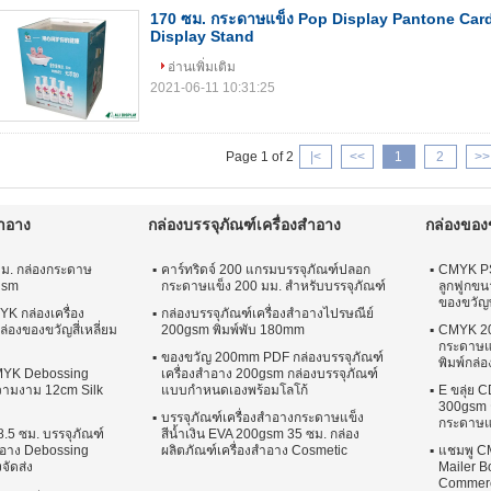
170 ซม. กระดาษแข็ง Pop Display Pantone Car
Display Stand
อ่านเพิ่มเติม
2021-06-11 10:31:25
Page 1 of 2
|<
<<
1
2
>>
สำอาง
กล่องบรรจุภัณฑ์เครื่องสำอาง
กล่องของ
มม. กล่องกระดาษ
คาร์ทริดจ์ 200 แกรมบรรจุภัณฑ์ปลอก
CMYK PS
gsm
กระดาษแข็ง 200 มม. สำหรับบรรจุภัณฑ์
ลูกฟูกขน
ของขวัญพ
 กล่องเครื่อง
กล่องบรรจุภัณฑ์เครื่องสำอางไปรษณีย์
่องของขวัญสี่เหลี่ยม
200gsm พิมพ์พับ 180mm
CMYK 20
กระดาษแ
ของขวัญ 200mm PDF กล่องบรรจุภัณฑ์
พิมพ์กล่
MYK Debossing
เครื่องสำอาง 200gsm กล่องบรรจุภัณฑ์
ความงาม 12cm Silk
แบบกำหนดเองพร้อมโลโก้
E ขลุ่ย C
300gsm 
บรรจุภัณฑ์เครื่องสำอางกระดาษแข็ง
กระดาษแ
.5 ซม. บรรจุภัณฑ์
สีน้ำเงิน EVA 200gsm 35 ซม. กล่อง
ำอาง Debossing
ผลิตภัณฑ์เครื่องสำอาง Cosmetic
แชมพู C
จัดส่ง
Mailer B
Commer