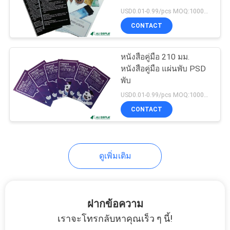
USD0.01-0.99/pcs MOQ:1000pcs
ราคา
CONTACT
17
แผนผัง
หนังสือคู่มือ 210 มม.
กล่องแสดง PDQ
หนังสือคู่มือ แผ่นพับ PSD
เว็บไซต์
พับ
USD0.01-0.99/pcs MOQ:1000pcs
CONTACT
PRIVACY
POLICY
25
ดูเพิ่มเติม
สติ๊กเกอร์ฉลากกาว
ฝากข้อความ
เราจะโทรกลับหาคุณเร็ว ๆ นี้!