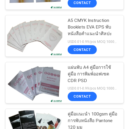
CONTACT
โรงงาน
A5 CMYK Instruction
32
Booklets EVA EPS พับ
ควบคุม
กล่องกระดาษเครื่อง
หนังสือคำแนะนำศิลปะ
คุณภาพ
USD0.01-0.99/pcs MOQ:1000pcs
สำอาง
CONTACT
ติดต่อ
แผ่นพับ A4 คู่มือการใช้
คู่มือ การพิมพ์ออฟเซต
เรา
CDR PSD
23
USD0.01-0.99/pcs MOQ:1000pcs
CONTACT
ขอ
กล่องของขวัญลูกฟูก
ใบ
คู่มือแนะนำ 100gsm คู่มือ
การพับหนังสือ Pantone
เสนอ
120 มม