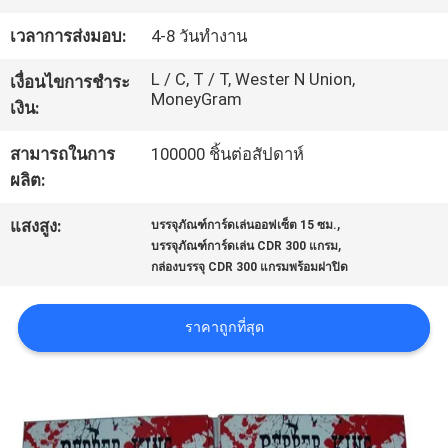
โรงงาน
เวลาการส่งมอบ:
4-8 วันทำงาน
L / C, T / T, Wester N Union,
เงื่อนไขการชำระ
ควบคุม
MoneyGram
เงิน:
คุณภาพ
สามารถในการ
100000 ชิ้นต่อสัปดาห์
ผลิต:
ติดต่อ
,
แสงสูง:
บรรจุภัณฑ์การ์ดเล่นออฟเซ็ต 15 ซม.
,
บรรจุภัณฑ์การ์ดเล่น CDR 300 แกรม
เรา
กล่องบรรจุ CDR 300 แกรมพร้อมฝาปิด
ราคาถูกที่สุด
ขอ
ใบ
เสนอ