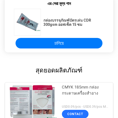
এর সেরা মূল্য পান
กล่องบรรจุภัณฑ์บัตรเล่น CDR
300gsm ออฟเซ็ต 15 ซม
চালিয়ে
สุดยอดผลิตภัณฑ์
CMYK 185mm กล่อง
กระดาษเครื่องสำอาง
USD0.09/pcs - USD0.39/pcs MOQ:1000pcs
CONTACT