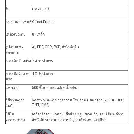
สี
CMYK , 4 สี
กระบวนการพิมพ์
Offset Priting
เครื่องประดับ
แม่เหล็ก
รูปแบบการ
AI, PDF, CDR, PSD, กำไรต่อหุ้น
ออกแบบ
การผลิตตัวอย่าง
2-4 วันทำการ
การผลิตจำนวน
4-8 วันทำการ
มาก
แพ็คเกจ
500 ชิ้นต่อกล่องหลักหนึ่งกล่อง
วิธีการจัดส่ง
จัดส่งทางทะเล ทางอากาศ โดยด่วน (เช่น : FedEx, DHL, UPS,
TNT, EMS)
สินค้า
ใช้ใน
เครื่องสำอาง น้ำหอม เสื้อผ้า ยาสูบ ของขวัญ ของใช้ประจำวัน
อุตสาหกรรม
สำนักพิมพ์ ของเล่นของขวัญ สินค้าพิเศษ และอื่นๆ