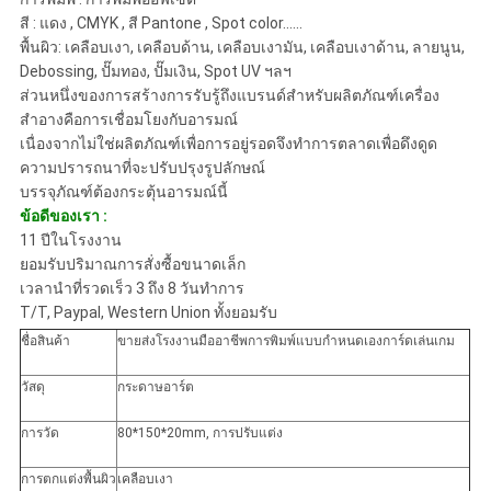
สี : แดง , CMYK , สี Pantone , Spot color......
พื้นผิว: เคลือบเงา, เคลือบด้าน, เคลือบเงามัน, เคลือบเงาด้าน, ลายนูน,
Debossing, ปั๊มทอง, ปั๊มเงิน, Spot UV ฯลฯ
ส่วนหนึ่งของการสร้างการรับรู้ถึงแบรนด์สำหรับผลิตภัณฑ์เครื่อง
สำอางคือการเชื่อมโยงกับอารมณ์
เนื่องจากไม่ใช่ผลิตภัณฑ์เพื่อการอยู่รอดจึงทำการตลาดเพื่อดึงดูด
ความปรารถนาที่จะปรับปรุงรูปลักษณ์
บรรจุภัณฑ์ต้องกระตุ้นอารมณ์นี้
ข้อดีของเรา :
11 ปีในโรงงาน
ยอมรับปริมาณการสั่งซื้อขนาดเล็ก
เวลานำที่รวดเร็ว 3 ถึง 8 วันทำการ
T/T, Paypal, Western Union ทั้งยอมรับ
ชื่อสินค้า
ขายส่งโรงงานมืออาชีพการพิมพ์แบบกำหนดเองการ์ดเล่นเกม
วัสดุ
กระดาษอาร์ต
การวัด
80*150*20mm, การปรับแต่ง
การตกแต่งพื้นผิว
เคลือบเงา