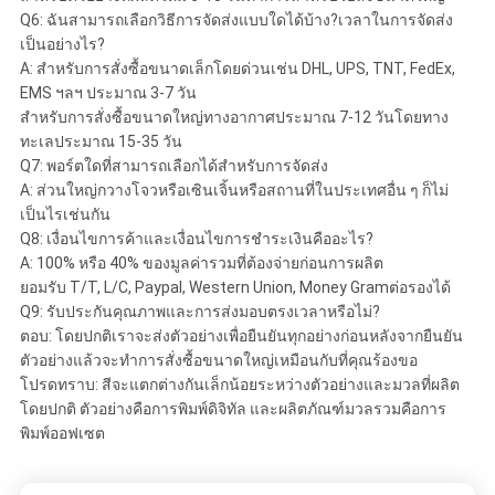
Q6: ฉันสามารถเลือกวิธีการจัดส่งแบบใดได้บ้าง?เวลาในการจัดส่ง
เป็นอย่างไร?
A: สำหรับการสั่งซื้อขนาดเล็กโดยด่วนเช่น DHL, UPS, TNT, FedEx,
EMS ฯลฯ ประมาณ 3-7 วัน
สำหรับการสั่งซื้อขนาดใหญ่ทางอากาศประมาณ 7-12 วันโดยทาง
ทะเลประมาณ 15-35 วัน
Q7: พอร์ตใดที่สามารถเลือกได้สำหรับการจัดส่ง
A: ส่วนใหญ่กวางโจวหรือเซินเจิ้นหรือสถานที่ในประเทศอื่น ๆ ก็ไม่
เป็นไรเช่นกัน
Q8: เงื่อนไขการค้าและเงื่อนไขการชำระเงินคืออะไร?
A: 100% หรือ 40% ของมูลค่ารวมที่ต้องจ่ายก่อนการผลิต
ยอมรับ T/T, L/C, Paypal, Western Union, Money Gramต่อรองได้
Q9: รับประกันคุณภาพและการส่งมอบตรงเวลาหรือไม่?
ตอบ: โดยปกติเราจะส่งตัวอย่างเพื่อยืนยันทุกอย่างก่อนหลังจากยืนยัน
ตัวอย่างแล้วจะทำการสั่งซื้อขนาดใหญ่เหมือนกับที่คุณร้องขอ
โปรดทราบ: สีจะแตกต่างกันเล็กน้อยระหว่างตัวอย่างและมวลที่ผลิต
โดยปกติ ตัวอย่างคือการพิมพ์ดิจิทัล และผลิตภัณฑ์มวลรวมคือการ
พิมพ์ออฟเซต