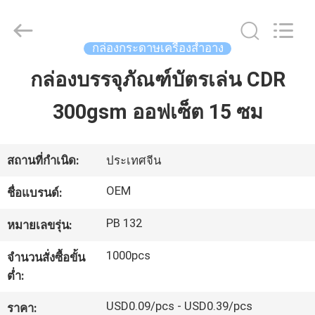
2021
-
2026
ALI
DISPLAY
กล่องกระดาษเครื่องสำอาง
CO.,LTD.
All
Rights
กล่องบรรจุภัณฑ์บัตรเล่น CDR
บ้าน
Reserved.
300gsm ออฟเซ็ต 15 ซม
สินค้า
สถานที่กำเนิด:
ประเทศจีน
เกี่ยว
OEM
ชื่อแบรนด์:
กับ
PB 132
หมายเลขรุ่น:
เรา
1000pcs
จำนวนสั่งซื้อขั้น
ต่ำ:
ทัวร์
USD0.09/pcs - USD0.39/pcs
ราคา: