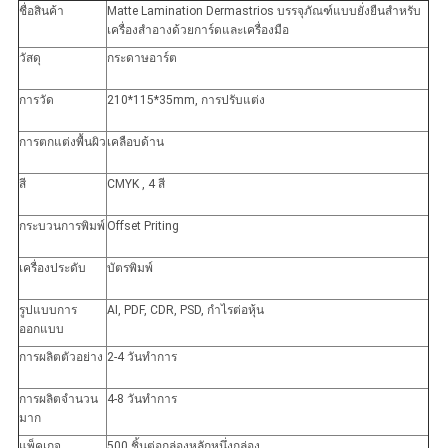
ชื่อสินค้า
Matte Lamination Dermastrios บรรจุภัณฑ์แบบยั่งยืนสำหรับ
เครื่องสำอางด้วยการ์ดและเครื่องมือ
วัสดุ
กระดาษอาร์ต
การวัด
210*115*35mm, การปรับแต่ง
การตกแต่งพื้นผิว
เคลือบด้าน
สี
CMYK , 4 สี
กระบวนการพิมพ์
Offset Priting
เครื่องประดับ
บัตรพิมพ์
รูปแบบการ
AI, PDF, CDR, PSD, กำไรต่อหุ้น
ออกแบบ
การผลิตตัวอย่าง
2-4 วันทำการ
การผลิตจำนวน
4-8 วันทำการ
มาก
แพ็คเกจ
500 ชิ้นต่อกล่องหลักหนึ่งกล่อง