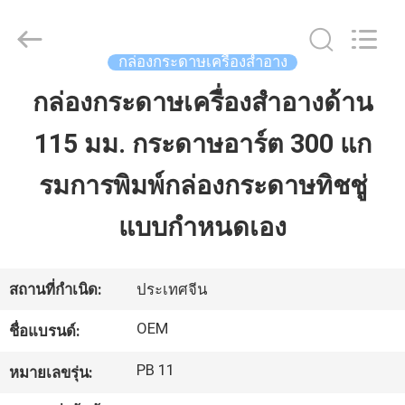
2021
-
2026
ALI
DISPLAY
กล่องกระดาษเครื่องสำอาง
CO.,LTD.
All
Rights
กล่องกระดาษเครื่องสำอางด้าน
บ้าน
Reserved.
115 มม. กระดาษอาร์ต 300 แก
สินค้า
รมการพิมพ์กล่องกระดาษทิชชู่
แบบกำหนดเอง
เกี่ยว
กับ
สถานที่กำเนิด:
ประเทศจีน
เรา
OEM
ชื่อแบรนด์:
PB 11
หมายเลขรุ่น:
ทัวร์