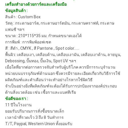
เครื่องสำอางด้วยการ์ดและเครื่องมือ
ข้อมูลสินค้า :
สินค้า : Custom Box
วัสดุ : กระดาษอาร์ต, กระดาษอาร์ตมัน, กระดาษคราฟท์, กระดาษ
แฟนซี ฯลฯ
ขนาด : 210*115*35 มม. กำหนดขนาดเองได้
การพิมพ์ : การพิมพ์ออฟเซต
สี : สีดำ , CMYK , สี Pantone , Spot color......
พื้นผิว: เคลือบเงา, เคลือบด้าน, เคลือบเงามัน, เคลือบเงาด้าน, ลายนูน,
Debossing, ปั๊มทอง, ปั๊มเงิน, Spot UV ฯลฯ
เมื่อใดที่ยากต่อการตรวจจับสำหรับผู้บริโภค ควรมีการระบุจำนวน
หน่วยบนบรรจุภัณฑ์ด้านนอก ซึ่งควรมีรายละเอียดเกี่ยวกับวิธีการใช้
ผลิตภัณฑ์และคำเตือนว่าจะทำอย่างไรหากใช้ผิดวิธี
จำเป็นอย่างยิ่งที่ผลิตภัณฑ์จะต้องได้รับการปกป้องจากองค์ประกอบ
ด้านสิ่งแวดล้อม เช่น เชื้อราและแบคทีเรีย
ข้อดีของเรา :
11 ปีในโรงงาน
ยอมรับปริมาณการสั่งซื้อขนาดเล็ก
เวลานำที่รวดเร็ว 3 ถึง 8 วันทำการ
T/T, Paypal, Western Union ทั้งยอมรับ