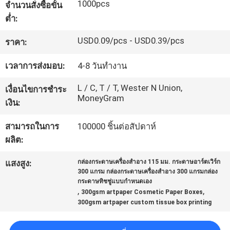
1000pcs
จำนวนสั่งซื้อขั้น
โรงงาน
ต่ำ:
USD0.09/pcs - USD0.39/pcs
ราคา:
ควบคุม
เวลาการส่งมอบ:
4-8 วันทำงาน
คุณภาพ
L / C, T / T, Wester N Union,
เงื่อนไขการชำระ
MoneyGram
เงิน:
ติดต่อ
สามารถในการ
100000 ชิ้นต่อสัปดาห์
เรา
ผลิต:
แสงสูง:
กล่องกระดาษเครื่องสำอาง 115 มม. กระดาษอาร์ตเวิร์ก
300 แกรม กล่องกระดาษเครื่องสำอาง 300 แกรมกล่อง
ขอ
กระดาษทิชชู่แบบกำหนดเอง
,
,
300gsm artpaper Cosmetic Paper Boxes
ใบ
300gsm artpaper custom tissue box printing
เสนอ