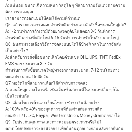
A: แน่นอน ขนาด สี ความหนา วัสดุใด ๆ ที่สามารถปรับแต่งตามความ
ต้องการของคุณ
เราสามารถออกแบบให้คุณได้ตามที่กำหนด
Q5: แล้วระยะเวลารอคอยสำหรับตัวอย่างและคำสั่งซื้อขนาดใหญ่ล่ะ?
A: 1-2 วันทำการถ้าเรามีตัวอย่างวัตถุดิบในสต็อก 3-5 วันทำการ
สำหรับตัวอย่างที่ผลิตใหม่ 6-15 วันทำการสำหรับใบสั่งขนาดใหญ่
Q6: ฉันสามารถเลือกวิธีการจัดส่งแบบใดได้บ้าง?เวลาในการจัดส่ง
เป็นอย่างไร?
A: สำหรับการสั่งซื้อขนาดเล็กโดยด่วนเช่น DHL, UPS, TNT, FedEx,
EMS ฯลฯ ประมาณ 3-7 วัน
สำหรับการสั่งซื้อขนาดใหญ่ทางอากาศประมาณ 7-12 วันโดยทาง
ทะเลประมาณ 15-35 วัน
Q7: พอร์ตใดที่สามารถเลือกได้สำหรับการจัดส่ง
A: ส่วนใหญ่กวางโจวหรือเซินเจิ้นหรือสถานที่ในประเทศอื่น ๆ ก็ไม่
เป็นไรเช่นกัน
Q8: เงื่อนไขการค้าและเงื่อนไขการชำระเงินคืออะไร?
A: 100% หรือ 40% ของมูลค่ารวมที่ต้องจ่ายก่อนการผลิต
ยอมรับ T/T, L/C, Paypal, Western Union, Money Gramต่อรองได้
Q9: รับประกันคุณภาพและการส่งมอบตรงเวลาหรือไม่?
ตอบ: โดยปกติเราจะส่งตัวอย่างเพื่อยืนยันทุกอย่างก่อนหลังจากยืนยัน