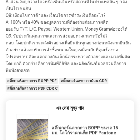
A: ส่วนใหญ่กวางโจวหรือเซินเจิ้นหรือสถานที่ในประเทศอื่น ๆ ก็ไม่
เป็นไรเช่นกัน
Q8: เงื่อนไขการค้าและเงื่อนไขการชำระเงินคืออะไร?
A: 100% หรือ 40% ของมูลค่ารวมที่ต้องจ่ายก่อนการผลิต
ยอมรับ T/T, L/C, Paypal, Western Union, Money Gramต่อรองได้
Q9: รับประกันคุณภาพและการส่งมอบตรงเวลาหรือไม่?
ตอบ: โดยปกติเราจะส่งตัวอย่างเพื่อยืนยันทุกอย่างก่อนหลังจากยืนยัน
ตัวอย่างแล้วจะทำการสั่งซื้อขนาดใหญ่เหมือนกับที่คุณร้องขอ
โปรดทราบ: สีจะแตกต่างกันเล็กน้อยระหว่างตัวอย่างและมวลที่ผลิต
โดยปกติ ตัวอย่างคือการพิมพ์ดิจิทัล และผลิตภัณฑ์มวลรวมคือการ
พิมพ์ออฟเซต
สติ๊กเกอร์ฉลากกาว BOPP PDF
สติ๊กเกอร์ฉลากกาวม้วน CDR
สติ๊กเกอร์ฉลากกาว PDF CDR C
এর সেরা মূল্য পান
สติ๊กเกอร์ฉลากกาว BOPP ขนาด 15
มม. โลโก้ราคาแท็ก PDF Pantone