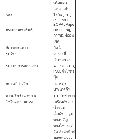
หรือแผ่น
แต่ละแผ่น
วัสดุ
ไวนิล , PP ,
PE , PVC ,
BOPP , Paper
กระบวนการพิมพ์
UV Priting,
การพิมพ์ออฟ
เซต
ลักษณะเฉพาะ
กันน้ำ
รูปร่าง
รูปร่างที่
กำหนดเอง
รูปแบบการออกแบบ
AI, PDF, CDR,
PSD, กำไรต่อ
หุ้น
สถานที่กำเนิด
กวางตุ้ง
ประเทศจีน
การผลิตจำนวนมาก
3-8 วันทำการ
ใช้ในอุตสาหกรรม
เครื่องสำอาง
น้ำหอม
เสื้อผ้า ยาสูบ
ของขวัญ
ของใช้ประจำ
วัน สำนักพิมพ์
ของเล่นของ