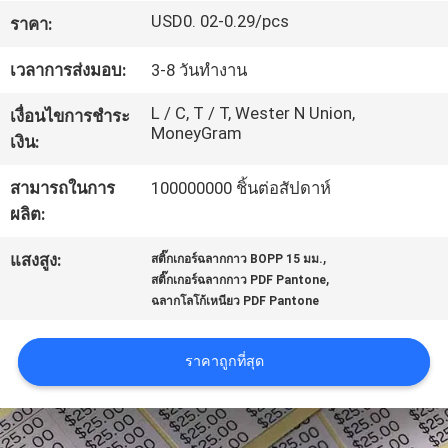
USD0. 02-0.29/pcs
โรงงาน
ราคา:
เวลาการส่งมอบ:
3-8 วันทำงาน
ควบคุม
L / C, T / T, Wester N Union,
เงื่อนไขการชำระ
MoneyGram
เงิน:
คุณภาพ
สามารถในการ
100000000 ชิ้นต่อสัปดาห์
ผลิต:
ติดต่อ
,
แสงสูง:
สติ๊กเกอร์ฉลากกาว BOPP 15 มม.
เรา
,
สติ๊กเกอร์ฉลากกาว PDF Pantone
ฉลากโลโก้เหนียว PDF Pantone
ขอ
ราคาถูกที่สุด
ใบ
เสนอ