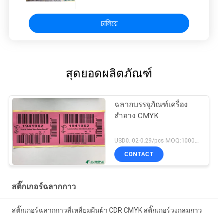
চালিয়ে
สุดยอดผลิตภัณฑ์
ฉลากบรรจุภัณฑ์เครื่อง
สำอาง CMYK
USD0. 02-0.29/pcs MOQ:1000pcs
CONTACT
สติ๊กเกอร์ฉลากกาว
สติ๊กเกอร์ฉลากกาวสี่เหลี่ยมผืนผ้า CDR CMYK สติ๊กเกอร์วงกลมกาว