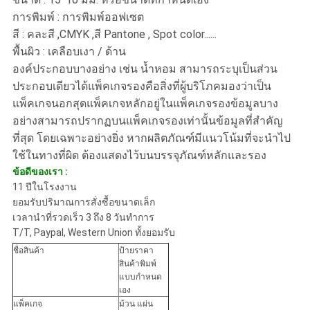
การพิมพ์ : การพิมพ์ออฟเซต
สี : คละสี ,CMYK ,สี Pantone , Spot color......
พื้นผิว : เคลือบเงา / ด้าน
องค์ประกอบบางอย่าง เช่น น้ำหอม สามารถระบุเป็นส่วน
ประกอบเดียวได้แพ็คเกจรองคือสิ่งที่ผู้บริโภคมองว่าเป็น
แพ็คเกจนอกสุดแพ็คเกจหลักอยู่ในแพ็คเกจรองข้อมูลบาง
อย่างสามารถปรากฏบนแพ็คเกจรองเท่านั้นข้อมูลที่สำคัญ
ที่สุด โดยเฉพาะอย่างยิ่ง หากผลิตภัณฑ์มีแนวโน้มที่จะนำไป
ใช้ในทางที่ผิด ต้องแสดงไว้บนบรรจุภัณฑ์หลักและรอง
ข้อดีของเรา :
11 ปีในโรงงาน
ยอมรับปริมาณการสั่งซื้อขนาดเล็ก
เวลานำที่รวดเร็ว 3 ถึง 8 วันทำการ
T/T, Paypal, Western Union ทั้งยอมรับ
ชื่อสินค้า
ป้ายราคา
สินค้าพิมพ์
แบบกำหนด
เอง
แพ็คเกจ
ม้วน แผ่น