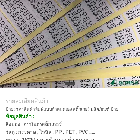
ราคา
แผนผัง
เว็บไซต์
PRIVACY
POLICY
รายละเอียดสินค้า
ป้ายราคาสินค้าพิมพ์แบบกำหนดเอง สติ๊กเกอร์ ผลิตภัณฑ์ ป้าย
ข้อมูลสินค้า :
สิ่งของ :
สติ๊กเกอร์
กาวในตัว
วัสดุ : กระดาษ , ไวนิล , PP , PET , PVC ......
ขนาด : 15*10 มม. หรือขนาดที่กำหนดเอง