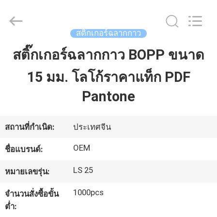
2021
-
2026
ALI
DISPLAY
สติ๊กเกอร์ฉลากกาว
CO.,LTD.
All
Rights
สติ๊กเกอร์ฉลากกาว BOPP ขนาด
บ้าน
Reserved.
15 มม. โลโก้ราคาแท็ก PDF
สินค้า
Pantone
เกี่ยว
สถานที่กำเนิด:
ประเทศจีน
กับ
OEM
ชื่อแบรนด์:
เรา
LS 25
หมายเลขรุ่น:
1000pcs
จำนวนสั่งซื้อขั้น
ทัวร์
ต่ำ: