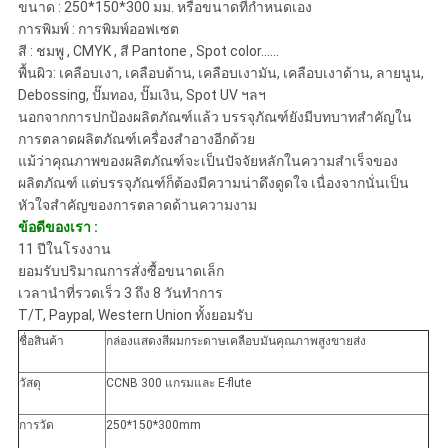
ขนาด : 250*150*300 มม. หรือขนาดที่กำหนดเอง
การพิมพ์ : การพิมพ์ออฟเซต
สี : ชมพู , CMYK , สี Pantone , Spot color......
พื้นผิว: เคลือบเงา, เคลือบด้าน, เคลือบเงามัน, เคลือบเงาด้าน, ลายนูน,
Debossing, ปั๊มทอง, ปั๊มเงิน, Spot UV ฯลฯ
นอกจากการปกป้องผลิตภัณฑ์แล้ว บรรจุภัณฑ์ยังมีบทบาทสำคัญใน
การตลาดผลิตภัณฑ์เครื่องสำอางอีกด้วย
แม้ว่าคุณภาพของผลิตภัณฑ์จะเป็นปัจจัยหลักในความสำเร็จของ
ผลิตภัณฑ์ แต่บรรจุภัณฑ์ก็ต้องมีความน่าดึงดูดใจ เนื่องจากนั่นเป็น
หัวใจสำคัญของการตลาดด้านความงาม
ข้อดีของเรา :
11 ปีในโรงงาน
ยอมรับปริมาณการสั่งซื้อขนาดเล็ก
เวลานำที่รวดเร็ว 3 ถึง 8 วันทำการ
T/T, Paypal, Western Union ทั้งยอมรับ
ชื่อสินค้า
กล่องแสดงสีผมกระดาษเคลือบมันคุณภาพสูงขายส่ง
วัสดุ
CCNB 300 แกรมและ E-flute
การวัด
250*150*300mm