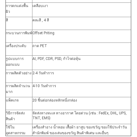
การตกแต่งพื้น
เคลือบเงา
ผิว
สี
คละสี , 4 สี
กระบวนการพิมพ์
Offset Priting
เครื่องประดับ
ถาด PET
รูปแบบการ
AI, PDF, CDR, PSD, กำไรต่อหุ้น
ออกแบบ
การผลิตตัวอย่าง
2-4 วันทำการ
การผลิตจำนวน
4-10 วันทำการ
มาก
แพ็คเกจ
20 ชิ้นต่อกล่องหลักหนึ่งกล่อง
วิธีการจัดส่ง
จัดส่งทางทะเล ทางอากาศ โดยด่วน (เช่น : FedEx, DHL, UPS,
TNT, EMS)
สินค้า
ใช้ใน
เครื่องสำอาง น้ำหอม เสื้อผ้า ยาสูบ ของขวัญ ของใช้ประจำวัน
อุตสาหกรรม
สำนักพิมพ์ ของเล่นของขวัญ สินค้าพิเศษ และอื่นๆ