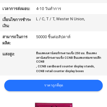
โรงงาน
เวลาการส่งมอบ:
4-10 วันทำการ
L / C, T / T, Wester N Union,
เงื่อนไขการชำระ
ควบคุม
เงิน:
คุณภาพ
สามารถในการ
50000 ชิ้นต่อสัปดาห์
ผลิต:
ติดต่อ
แสงสูง:
ยืนแสดงเคาน์เตอร์กระดาษแข็ง 250 มม. ยืนแสดง
เคาน์เตอร์กระดาษแข็ง CCNB ยืนแสดงกล่องขายปลีก
CCNB
เรา
,
,
CCNB cardboard counter display stands
CCNB retail counter display boxes
ขอ
ราคาถูกที่สุด
ใบ
เสนอ