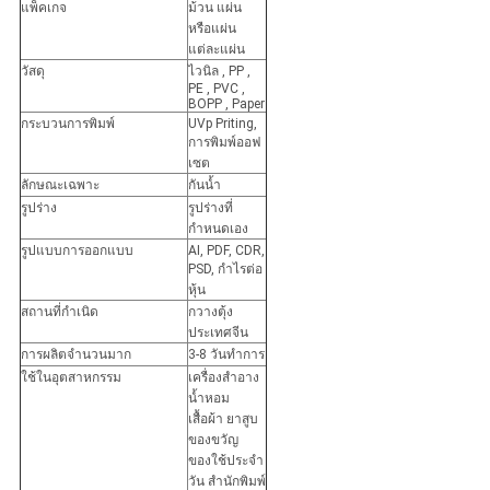
แพ็คเกจ
ม้วน แผ่น
หรือแผ่น
แต่ละแผ่น
วัสดุ
ไวนิล , PP ,
PE , PVC ,
BOPP , Paper
กระบวนการพิมพ์
UVp Priting,
การพิมพ์ออฟ
เซต
ลักษณะเฉพาะ
กันน้ำ
รูปร่าง
รูปร่างที่
กำหนดเอง
รูปแบบการออกแบบ
AI, PDF, CDR,
PSD, กำไรต่อ
หุ้น
สถานที่กำเนิด
กวางตุ้ง
ประเทศจีน
การผลิตจำนวนมาก
3-8 วันทำการ
ใช้ในอุตสาหกรรม
เครื่องสำอาง
น้ำหอม
เสื้อผ้า ยาสูบ
ของขวัญ
ของใช้ประจำ
วัน สำนักพิมพ์