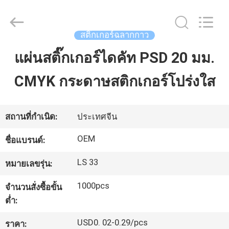
2021
-
2026
ALI
DISPLAY
สติ๊กเกอร์ฉลากกาว
CO.,LTD.
All
Rights
แผ่นสติ๊กเกอร์ไดคัท PSD 20 มม.
บ้าน
Reserved.
CMYK กระดาษสติกเกอร์โปร่งใส
สินค้า
สถานที่กำเนิด:
ประเทศจีน
เกี่ยว
OEM
ชื่อแบรนด์:
กับ
LS 33
หมายเลขรุ่น:
เรา
1000pcs
จำนวนสั่งซื้อขั้น
ต่ำ:
ทัวร์
USD0. 02-0.29/pcs
ราคา: