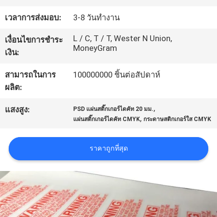
โรงงาน
เวลาการส่งมอบ:
3-8 วันทำงาน
L / C, T / T, Wester N Union,
เงื่อนไขการชำระ
ควบคุม
MoneyGram
เงิน:
คุณภาพ
สามารถในการ
100000000 ชิ้นต่อสัปดาห์
ผลิต:
ติดต่อ
,
แสงสูง:
PSD แผ่นสติ๊กเกอร์ไดคัท 20 มม.
,
แผ่นสติ๊กเกอร์ไดคัท CMYK
กระดาษสติกเกอร์ใส CMYK
เรา
ราคาถูกที่สุด
ขอ
ใบ
เสนอ