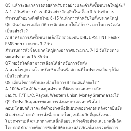
Q5: แล้วระยะเวลารอคอยสำหรับตัวอย่างและคำสั่งซื้อขนาดใหญ่ล่ะ?
A: 1-2 วันทำการถ้าเรามีตัวอย่างวัตถุดิบในสต็อก 3-5 วันทำการ
สำหรับตัวอย่างที่ผลิตใหม่ 6-15 วันทำการสำหรับใบสั่งขนาดใหญ่
Q6: ฉันสามารถเลือกวิธีการจัดส่งแบบใดได้บ้าง?เวลาในการจัดส่ง
เป็นอย่างไร?
A: สำหรับการสั่งซื้อขนาดเล็กโดยด่วนเช่น DHL, UPS, TNT, FedEx,
EMS ฯลฯ ประมาณ 3-7 วัน
สำหรับการสั่งซื้อขนาดใหญ่ทางอากาศประมาณ 7-12 วันโดยทาง
ทะเลประมาณ 15-35 วัน
Q7: พอร์ตใดที่สามารถเลือกได้สำหรับการจัดส่ง
A: ส่วนใหญ่กวางโจวหรือเซินเจิ้นหรือสถานที่ในประเทศอื่น ๆ ก็ไม่
เป็นไรเช่นกัน
Q8: เงื่อนไขการค้าและเงื่อนไขการชำระเงินคืออะไร?
A: 100% หรือ 40% ของมูลค่ารวมที่ต้องจ่ายก่อนการผลิต
ยอมรับ T/T, L/C, Paypal, Western Union, Money Gramต่อรองได้
Q9: รับประกันคุณภาพและการส่งมอบตรงเวลาหรือไม่?
ตอบ: โดยปกติเราจะส่งตัวอย่างเพื่อยืนยันทุกอย่างก่อนหลังจากยืนยัน
ตัวอย่างแล้วจะทำการสั่งซื้อขนาดใหญ่เหมือนกับที่คุณร้องขอ
โปรดทราบ: สีจะแตกต่างกันเล็กน้อยระหว่างตัวอย่างและมวลที่ผลิต
โดยปกติ ตัวอย่างคือการพิมพ์ดิจิทัล และผลิตภัณฑ์มวลรวมคือการ