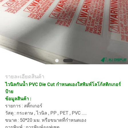
ราคา
แผนผัง
เว็บไซต์
PRIVACY
POLICY
รายละเอียดสินค้า
ไวนิลกันน้ำ PVC Die Cut กำหนดเองใสพิมพ์โลโก้สติกเกอร์
ป้าย
ข้อมูลสินค้า :
รายการ : สติ๊กเกอร์
วัสดุ : กระดาษ , ไวนิล , PP , PET , PVC ......
ขนาด : 50*20 มม. หรือขนาดที่กำหนดเอง
การพิมพ์ : การพิมพ์ออฟเซต