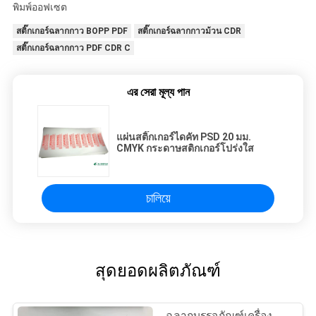
พิมพ์ออฟเซต
สติ๊กเกอร์ฉลากกาว BOPP PDF
สติ๊กเกอร์ฉลากกาวม้วน CDR
สติ๊กเกอร์ฉลากกาว PDF CDR C
এর সেরা মূল্য পান
แผ่นสติ๊กเกอร์ไดคัท PSD 20 มม.
CMYK กระดาษสติกเกอร์โปร่งใส
চালিয়ে
สุดยอดผลิตภัณฑ์
ฉลากบรรจุภัณฑ์เครื่อง