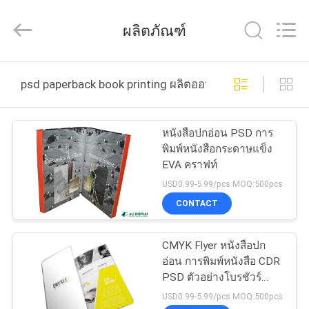
2021
-
2026
ผลิตภัณฑ์
ALI
DISPLAY
CO.,LTD.
All
Rights
บ้าน
Reserved.
psd paperback book printing ผลิตออนไลน์
สินค้า
หนังสือปกอ่อน PSD การ
พิมพ์หนังสือกระดาษแข็ง
EVA คราฟท์
เกี่ยว
USD0.99-5.99/pcs MOQ:500pcs
CONTACT
กับ
เรา
CMYK Flyer หนังสือปก
อ่อน การพิมพ์หนังสือ CDR
PSD ตัวอย่างโบรชัวร์
ทัวร์
โฆษณา Example
USD0.99-5.99/pcs MOQ:500pcs