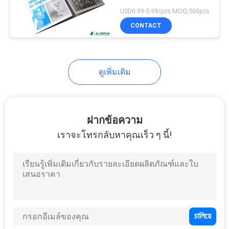
ด้านโฆษณา 120 แกรม
USD0.99-5.99/pcs MOQ:500pcs
ราคา
CONTACT
แผนผัง
ดูเพิ่มเติม
เว็บไซต์
PRIVACY
ฝากข้อความ
POLICY
เราจะโทรกลับหาคุณเร็ว ๆ นี้!