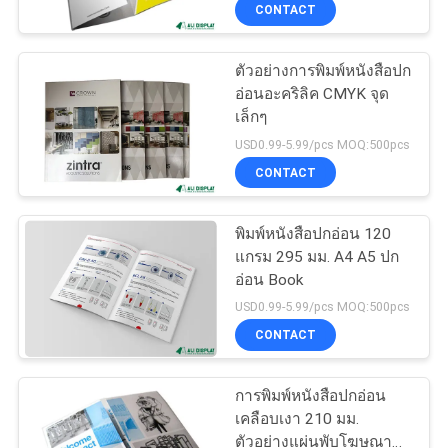
CONTACT
โรงงาน
ตัวอย่างการพิมพ์หนังสือปก
อ่อนอะคริลิค CMYK จุด
ควบคุม
เล็กๆ
คุณภาพ
USD0.99-5.99/pcs MOQ:500pcs
CONTACT
ติดต่อ
พิมพ์หนังสือปกอ่อน 120
แกรม 295 มม. A4 A5 ปก
เรา
อ่อน Book
USD0.99-5.99/pcs MOQ:500pcs
CONTACT
ขอ
ใบ
การพิมพ์หนังสือปกอ่อน
เคลือบเงา 210 มม.
เสนอ
ตัวอย่างแผ่นพับโฆษณา